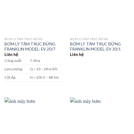
BƠM LI TÂM TRỤC ĐỨNG
BƠM LI TÂM TRỤC ĐỨNG
BƠM LY TÂM TRỤC ĐỨNG
BƠM LY TÂM TRỤC ĐỨNG
FRANKLIN MODEL: EV 20/7
FRANKLIN MODEL: EV 30/1
Liên hệ
Liên hệ
Công suất:
7.5Kw
Lưu Lượng:
Q = 10 – 28 m3/h
Cột Áp:
H = 100.5 – 48.5m