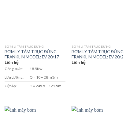
BƠM LI TÂM TRỤC ĐỨNG
BƠM LI TÂM TRỤC ĐỨNG
BƠM LY TÂM TRỤC ĐỨNG
BƠM LY TÂM TRỤC ĐỨNG
FRANKLIN MODEL: EV 20/17
FRANKLIN MODEL: EV 20/2
Liên hệ
Liên hệ
Công suất:
18.5Kw
Lưu Lượng:
Q = 10 – 28 m3/h
Cột Áp:
H = 245.5 – 121.5m