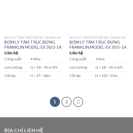
BƠM LY TÂM TRỤC ĐỨNG FRANKLIN
BƠM LY TÂM TRỤC ĐỨNG FRANKLIN
BƠM LY TÂM TRỤC ĐỨNG
BƠM LY TÂM TRỤC ĐỨNG
FRANKLIN MODEL: EV 30/2-1A
FRANKLIN MODEL: EV 30/5-1A
Liên hệ
Liên hệ
Công suất:
4.0Kw
Công suất:
11Kw
Lưu Lượng:
Q = 18 – 45 m3/h
Lưu Lượng:
Q = 18 – 45 m3/h
Cột Áp:
H = 37– 18m
Cột Áp:
H = 102– 55m
1
2
ĐỊA CHỈ LIÊN HỆ