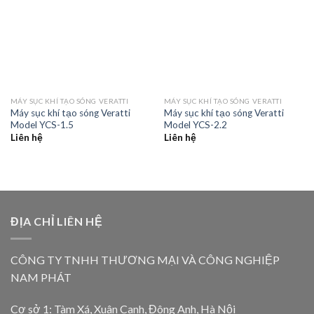
MÁY SỤC KHÍ TẠO SÓNG VERATTI
MÁY SỤC KHÍ TẠO SÓNG VERATTI
Máy sục khí tạo sóng Veratti
Máy sục khí tạo sóng Veratti
Model YCS-1.5
Model YCS-2.2
Liên hệ
Liên hệ
ĐỊA CHỈ LIÊN HỆ
CÔNG TY TNHH THƯƠNG MẠI VÀ CÔNG NGHIỆP
NAM PHÁT
Cơ sở 1: Tàm Xá, Xuân Canh, Đông Anh, Hà Nội