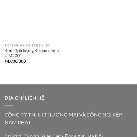
BƠM ĐỊNH LƯỢNG BELUNO
Bơm định lượng Beluno model
JLM2001
₫
4.800.000
ĐỊA CHỈ LIÊN HỆ
CÔNG TY TNHH THƯƠNG MẠI VÀ CÔNG NGHIỆP
NAM PHÁT
Cơ sở 1: Tàm Xá, Xuân Canh, Đông Anh, Hà Nội