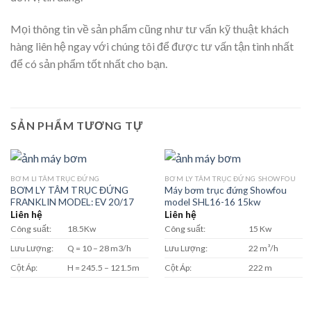
Mọi thông tin về sản phẩm cũng như tư vấn kỹ thuật khách
hàng liên hệ ngay với chúng tôi để được tư vấn tận tình nhất
để có sản phẩm tốt nhất cho bạn.
SẢN PHẨM TƯƠNG TỰ
BƠM LI TÂM TRỤC ĐỨNG
BƠM LY TÂM TRỤC ĐỨNG SHOWFOU
BƠM LY TÂM TRỤC ĐỨNG
Máy bơm trục đứng Showfou
FRANKLIN MODEL: EV 20/17
model SHL16-16 15kw
Liên hệ
Liên hệ
Công suất:
18.5Kw
Công suất:
15 Kw
Lưu Lượng:
Q = 10 – 28 m3/h
Lưu Lượng:
22 m³/h
Cột Áp:
H = 245.5 – 121.5m
Cột Áp:
222 m