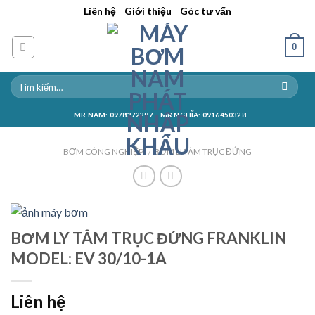
Skip
||
||
Liên hệ
Giới thiệu
Góc tư vấn
to
content
0
MR.NAM: 0978272297
MR.NGHĨA: 0916450328
BƠM CÔNG NGHIỆP
BƠM LI TÂM TRỤC ĐỨNG
/
BƠM LY TÂM TRỤC ĐỨNG FRANKLIN
MODEL: EV 30/10-1A
Liên hệ