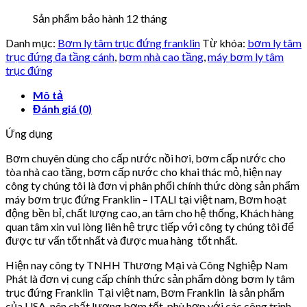
Sản phẩm bảo hành 12 tháng
Danh mục:
Bơm ly tâm trục đứng franklin
Từ khóa:
bơm ly tâm
trục đứng đa tầng cánh
,
bơm nhà cao tầng
,
máy bơm ly tâm
trục đứng
Mô tả
Đánh giá (0)
Ứng dụng
Bơm chuyên dùng cho cấp nước nồi hơi, bơm cấp nước cho
tòa nhà cao tầng, bơm cấp nước cho khai thác mỏ, hiện nay
công ty chúng tôi là đơn vị phân phối chính thức dòng sản phẩm
máy bơm trục đứng Franklin – ITALI tại việt nam, Bơm hoạt
động bền bỉ, chất lượng cao, an tâm cho hệ thống, Khách hàng
quan tâm xin vui lòng liên hệ trực tiếp với công ty chúng tôi để
được tư vấn tốt nhất và được mua hàng tốt nhất.
Hiện nay công ty TNHH Thương Mại và Công Nghiệp Nam
Phát là đơn vị cung cấp chính thức sản phẩm dòng bơm ly tâm
trục đứng Franklin Tại việt nam, Bơm Franklin là sản phẩm
của USA nên chất lượng bơm tốt, phù hợp với các công trình