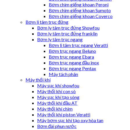
Bơm chìm giếng khoan Peroni
Bơm chìm giếng khoan Sumoto
Bơm chìm giếng khoan Coverco
Bơm li tâm trục đứng
Bơm ly tâm trục đứng Showfou
Bơm ly tâm trục đứng franklin
Bơm ly tâm trục ngang
Bơm li tâm trục ngang Veratti
Bơm trục ngang Beluno
Bơm trục ngang Ebara
Bơm trục ngang đầu inox
Bơm trục ngang Pentax
Máy tách phân
Máy thổi khí
Máy sục khí showfou
Máy thổi khí con sò
Máy sục khí tạo sóng
Máy thổi khí đầu AT
Máy thổi khí chìm
Máy thổi khí piston Veratti
Máy bơm sục khí tạo oxy hòa tan
Bơm đài phun nước