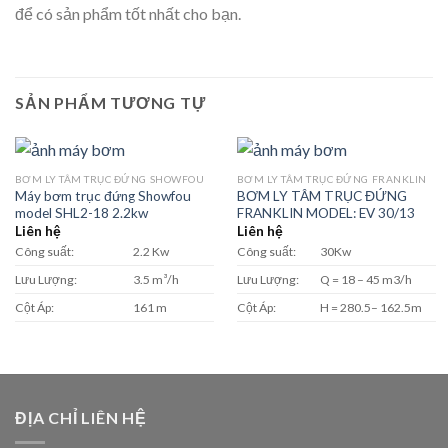
để có sản phẩm tốt nhất cho bạn.
SẢN PHẨM TƯƠNG TỰ
BƠM LY TÂM TRỤC ĐỨNG SHOWFOU
BƠM LY TÂM TRỤC ĐỨNG FRANKLIN
Máy bơm trục đứng Showfou
BƠM LY TÂM TRỤC ĐỨNG
model SHL2-18 2.2kw
FRANKLIN MODEL: EV 30/13
Liên hệ
Liên hệ
Công suất:
2.2 Kw
Công suất:
30Kw
Lưu Lượng:
3.5 m³/h
Lưu Lượng:
Q = 18 – 45 m3/h
Cột Áp:
161 m
Cột Áp:
H = 280.5– 162.5m
ĐỊA CHỈ LIÊN HỆ