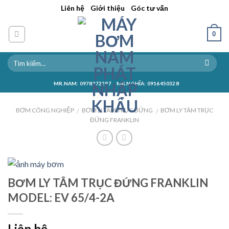
Skip
||
||
Liên hệ
Giới thiệu
Góc tư vấn
to
content
0
MR.NAM: 0978272297
MR.NGHĨA: 0916450328
BƠM CÔNG NGHIỆP
BƠM LI TÂM TRỤC ĐỨNG
BƠM LY TÂM TRỤC
/
/
ĐỨNG FRANKLIN
BƠM LY TÂM TRỤC ĐỨNG FRANKLIN
MODEL: EV 65/4-2A
Liên hệ