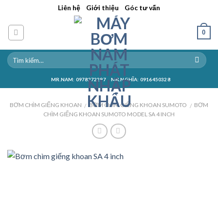
Skip
||
||
Liên hệ
Giới thiệu
Góc tư vấn
to
content
0
MR.NAM: 0978272297
MR.NGHĨA: 0916450328
BƠM CHÌM GIẾNG KHOAN
BƠM CHÌM GIẾNG KHOAN SUMOTO
BƠM
/
/
CHÌM GIẾNG KHOAN SUMOTO MODEL SA 4 INCH