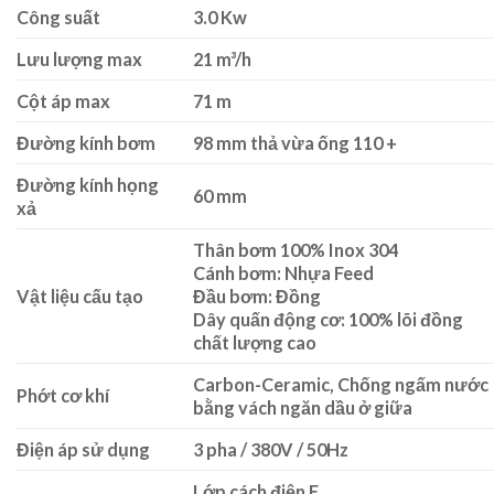
Công suất
3.0 Kw
Lưu lượng max
21 m³/h
Cột áp max
71 m
Đường kính bơm
98 mm thả vừa ống 110 +
Đường kính họng
60 mm
xả
Thân bơm 100% Inox 304
Cánh bơm: Nhựa Feed
Vật liệu cấu tạo
Đầu bơm: Đồng
Dây quấn động cơ: 100% lõi đồng
chất lượng cao
Carbon-Ceramic, Chống ngấm nước
Phớt cơ khí
bằng vách ngăn dầu ở giữa
Điện áp sử dụng
3 pha / 380V / 50Hz
Lớp cách điện F