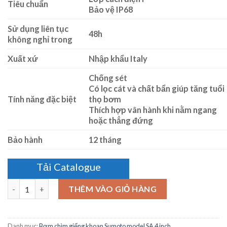
Tiêu chuẩn
Bảo vệ IP68
Sử dụng liên tục
48h
không nghỉ trong
Xuất xứ
Nhập khẩu Italy
Chống sét
Có lọc cát và chất bẩn giúp tăng tuổi
Tính năng đặc biệt
thọ bơm
Thích hợp vân hành khi nằm ngang
hoặc thẳng đứng
Bảo hành
12 tháng
Tải Catalogue
Số lượng
THÊM VÀO GIỎ HÀNG
Danh mục:
Bơm chìm giếng khoan Sumoto model SA 4 inch