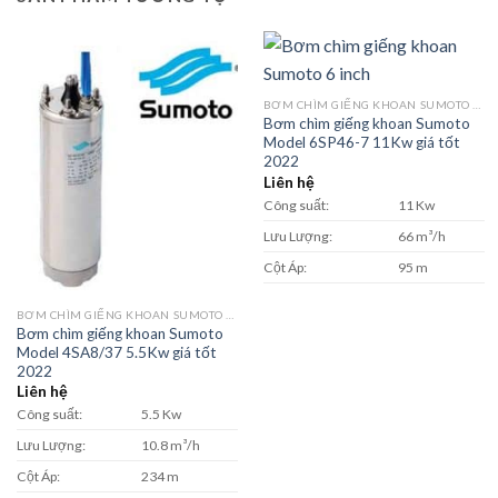
BƠM CHÌM GIẾNG KHOAN SUMOTO MODEL SP 6 INCH
Bơm chìm giếng khoan Sumoto
Model 6SP46-7 11Kw giá tốt
2022
Liên hệ
Công suất:
11 Kw
Lưu Lượng:
66 m³/h
Cột Áp:
95 m
BƠM CHÌM GIẾNG KHOAN SUMOTO MODEL SA 4 INCH
Bơm chìm giếng khoan Sumoto
Model 4SA8/37 5.5Kw giá tốt
2022
Liên hệ
Công suất:
5.5 Kw
Lưu Lượng:
10.8 m³/h
Cột Áp:
234 m