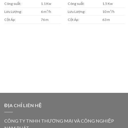
Công suất:
1.1 Kw
Công suất:
1.5 Kw
Lưu Lượng:
6 m³/h
Lưu Lượng:
10 m³/h
Cột Áp:
76 m
Cột Áp:
63 m
ĐỊA CHỈ LIÊN HỆ
CÔNG TY TNHH THƯƠNG MẠI VÀ CÔNG NGHIỆP
NAM PHÁT