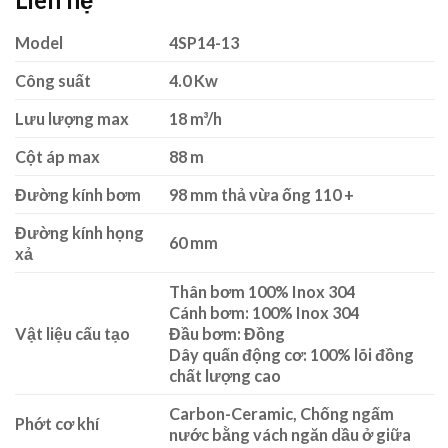
Model
4SP14-13
Công suất
4.0 Kw
Lưu lượng max
18 m³/h
Cột áp max
88 m
Đường kính bơm
98 mm thả vừa ống 110 +
Đường kính họng
60 mm
xả
Thân bơm 100% Inox 304
Cánh bơm: 100% Inox 304
Vật liệu cấu tạo
Đầu bơm: Đồng
Dây quấn động cơ: 100% lõi đồng
chất lượng cao
Carbon-Ceramic, Chống ngấm
Phớt cơ khí
nước bằng vách ngăn dầu ở giữa