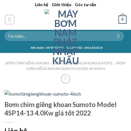
Skip
||
||
Liên hệ
Giới thiệu
Góc tư vấn
to
content
0
MR.NAM: 0978272297
MR.NGHĨA: 0916450328
BƠM CHÌM GIẾNG KHOAN
BƠM CHÌM GIẾNG KHOAN SUMOTO
BƠM
/
/
CHÌM GIẾNG KHOAN SUMOTO MODEL SP 4 INCH
Bơm chìm giếng khoan Sumoto Model
4SP14-13 4.0Kw giá tốt 2022
Liên hệ