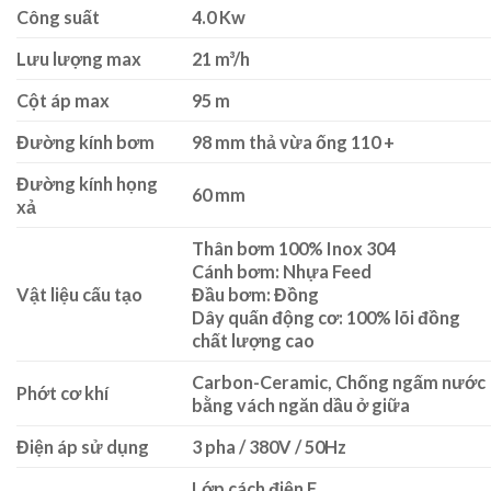
Công suất
4.0 Kw
Lưu lượng max
21 m³/h
Cột áp max
95 m
Đường kính bơm
98 mm thả vừa ống 110 +
Đường kính họng
60 mm
xả
Thân bơm 100% Inox 304
Cánh bơm: Nhựa Feed
Vật liệu cấu tạo
Đầu bơm: Đồng
Dây quấn động cơ: 100% lõi đồng
chất lượng cao
Carbon-Ceramic, Chống ngấm nước
Phớt cơ khí
bằng vách ngăn dầu ở giữa
Điện áp sử dụng
3 pha / 380V / 50Hz
Lớp cách điện F