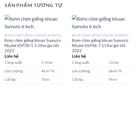
SẢN PHẨM TƯƠNG TỰ
BƠM CHÌM GIẾNG KHOAN SUMOTO MODEL SP 6 INCH
BƠM CHÌM GIẾNG KHOAN SUMOTO MODEL SP 6 INCH
Bơm chìm giếng khoan Sumoto
Bơm chìm giếng khoan Sumoto
Model 6SP30-5 5.5Kw gía tốt
Model 6SP46-7 11Kw giá tốt
2022
2022
Liên hệ
Liên hệ
Công suất:
5.5 Kw
Công suất:
11 Kw
Lưu Lượng:
42 m³/h
Lưu Lượng:
66 m³/h
Cột Áp:
70 m
Cột Áp:
95 m