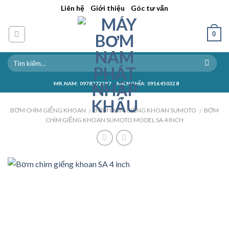
Skip
||
||
Liên hệ
Giới thiệu
Góc tư vấn
to
content
0
MR.NAM: 0978272297
MR.NGHĨA: 0916450328
BƠM CHÌM GIẾNG KHOAN
BƠM CHÌM GIẾNG KHOAN SUMOTO
BƠM
/
/
CHÌM GIẾNG KHOAN SUMOTO MODEL SA 4 INCH