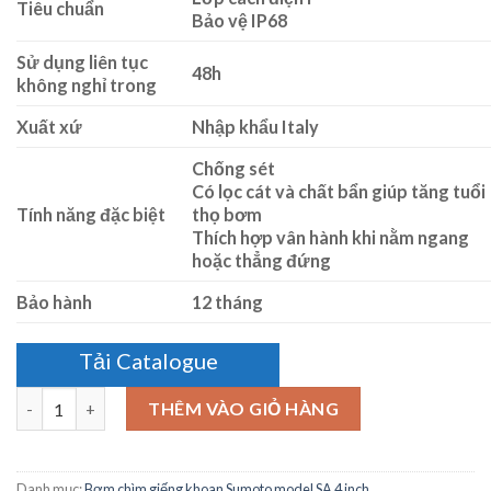
Tiêu chuẩn
Bảo vệ IP68
Sử dụng liên tục
48h
không nghỉ trong
Xuất xứ
Nhập khẩu Italy
Chống sét
Có lọc cát và chất bẩn giúp tăng tuổi
Tính năng đặc biệt
thọ bơm
Thích hợp vân hành khi nằm ngang
hoặc thẳng đứng
Bảo hành
12 tháng
Tải Catalogue
Số lượng
THÊM VÀO GIỎ HÀNG
Danh mục:
Bơm chìm giếng khoan Sumoto model SA 4 inch