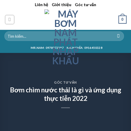
Skip
||
||
Liên hệ
Giới thiệu
Góc tư vấn
to
content
0
MR.NAM: 0978272297
MR.NGHĨA: 0916450328
GÓC TƯ VẤN
Bơm chìm nước thải là gì và ứng dụng
thực tiễn 2022