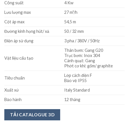
Công suất
4 Kw
Lưu lượng max
27 m³/h
Cột áp max
54,5 m
Đường kính họng hút/ xả
50 / 32 mm
Điện áp sử dụng
3 pha / 380V / 50Hz
Thân bơm: Gang G20
Trục bơm: Inox 304
Vật liệu cấu tạo
Cánh quạt: Gang
Phớt cơ khí: gốm/ graphite
Lớp cách điện F
Tiêu chuẩn
Bảo vệ IP55
Xuất xứ
Italy Standard
Bảo hành
12 tháng
TẢI CATALOGUE 3D