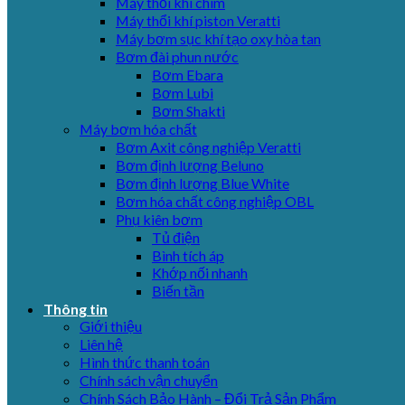
Máy thổi khí chìm
Máy thổi khí piston Veratti
Máy bơm sục khí tạo oxy hòa tan
Bơm đài phun nước
Bơm Ebara
Bơm Lubi
Bơm Shakti
Máy bơm hóa chất
Bơm Axit công nghiệp Veratti
Bơm định lượng Beluno
Bơm định lượng Blue White
Bơm hóa chất công nghiệp OBL
Phụ kiên bơm
Tủ điện
Bình tích áp
Khớp nối nhanh
Biến tần
Thông tin
Giới thiệu
Liên hệ
Hình thức thanh toán
Chính sách vận chuyển
Chính Sách Bảo Hành – Đổi Trả Sản Phẩm