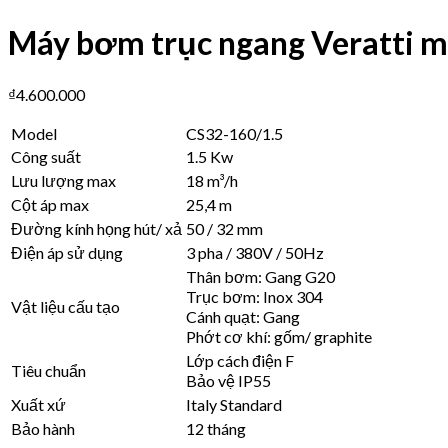
Máy bơm trục ngang Veratti 
₫
4.600.000
Model
CS32-160/1.5
Công suất
1.5 Kw
Lưu lượng max
18 m³/h
Cột áp max
25,4 m
Đường kính họng hút/ xả
50 / 32 mm
Điện áp sử dụng
3 pha / 380V / 50Hz
Thân bơm: Gang G20
Trục bơm: Inox 304
Vật liệu cấu tạo
Cánh quạt: Gang
Phớt cơ khí: gốm/ graphite
Lớp cách điện F
Tiêu chuẩn
Bảo vệ IP55
Xuất xứ
Italy Standard
Bảo hành
12 tháng