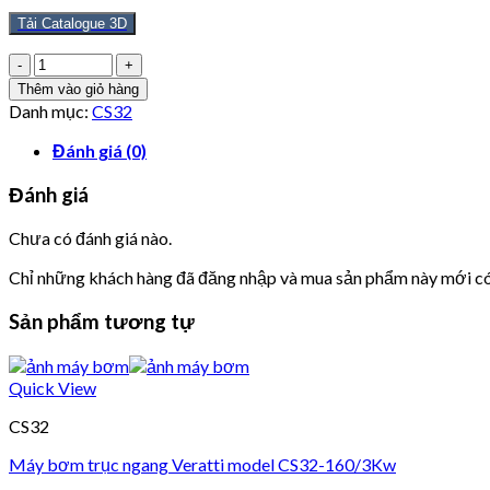
Tải Catalogue 3D
Số
lượng
Thêm vào giỏ hàng
Danh mục:
CS32
Đánh giá (0)
Đánh giá
Chưa có đánh giá nào.
Chỉ những khách hàng đã đăng nhập và mua sản phẩm này mới có 
Sản phẩm tương tự
Quick View
CS32
Máy bơm trục ngang Veratti model CS32-160/3Kw