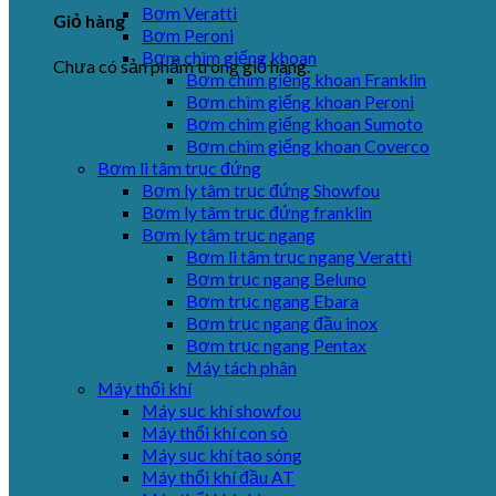
Bơm Veratti
Giỏ hàng
Bơm Peroni
Bơm chìm giếng khoan
Chưa có sản phẩm trong giỏ hàng.
Bơm chìm giếng khoan Franklin
Bơm chìm giếng khoan Peroni
Bơm chìm giếng khoan Sumoto
Bơm chìm giếng khoan Coverco
Bơm li tâm trục đứng
Bơm ly tâm trục đứng Showfou
Bơm ly tâm trục đứng franklin
Bơm ly tâm trục ngang
Bơm li tâm trục ngang Veratti
Bơm trục ngang Beluno
Bơm trục ngang Ebara
Bơm trục ngang đầu inox
Bơm trục ngang Pentax
Máy tách phân
Máy thổi khí
Máy sục khí showfou
Máy thổi khí con sò
Máy sục khí tạo sóng
Máy thổi khí đầu AT