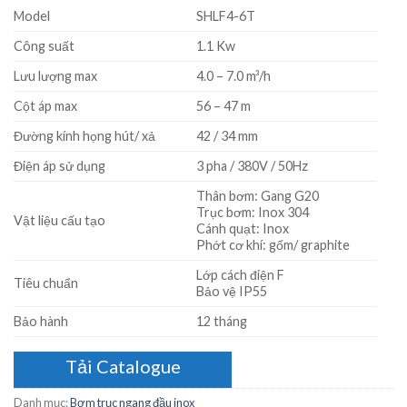
Model
SHLF4-6T
Công suất
1.1 Kw
Lưu lượng max
4.0 – 7.0 m³/h
Cột áp max
56 – 47 m
Đường kính họng hút/ xả
42 / 34 mm
Điện áp sử dụng
3 pha / 380V / 50Hz
Thân bơm: Gang G20
Trục bơm: Inox 304
Vật liệu cấu tạo
Cánh quạt: Inox
Phớt cơ khí: gốm/ graphite
Lớp cách điện F
Tiêu chuẩn
Bảo vệ IP55
Bảo hành
12 tháng
Tải Catalogue
Danh mục:
Bơm trục ngang đầu inox