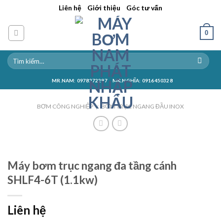
Skip
||
||
Liên hệ
Giới thiệu
Góc tư vấn
to
content
0
MR.NAM: 0978272297
MR.NGHĨA: 0916450328
BƠM CÔNG NGHIỆP
BƠM TRỤC NGANG ĐẦU INOX
/
Máy bơm trục ngang đa tầng cánh
SHLF4-6T (1.1kw)
Liên hệ