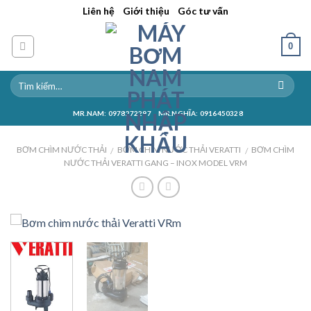
Skip
||
||
Liên hệ
Giới thiệu
Góc tư vấn
to
content
0
MR.NAM: 0978272297
MR.NGHĨA: 0916450328
BƠM CHÌM NƯỚC THẢI
BƠM CHÌM NƯỚC THẢI VERATTI
BƠM CHÌM
/
/
NƯỚC THẢI VERATTI GANG – INOX MODEL VRM