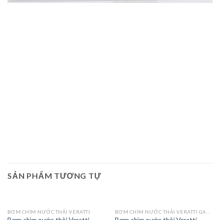
SẢN PHẨM TƯƠNG TỰ
BƠM CHÌM NƯỚC THẢI VERATTI
BƠM CHÌM NƯỚC THẢI VERATTI GANG – INOX MODEL VRM
Bơm chìm nước thải Veratti
Bơm chìm nước thải Veratti