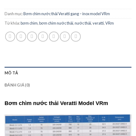
Danh mục:
Bơm chìm nước thải Veratti gang – inox model VRm
Từ khóa:
bơm chìm
,
bơm chìm nước thải
,
nước thải
,
veratti
,
VRm
MÔ TẢ
ĐÁNH GIÁ (0)
Bơm chìm nước thải Veratti Model VRm