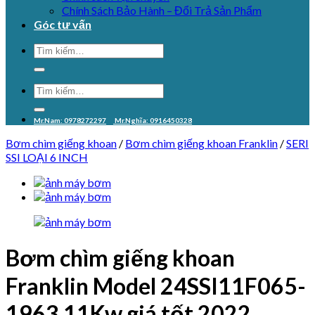
Chính Sách Bảo Hành – Đổi Trả Sản Phẩm
Góc tư vấn
Mr.Nam: 0978272297
Mr.Nghĩa: 0916450328
Bơm chìm giếng khoan
/
Bơm chìm giếng khoan Franklin
/
SERI
SSI LOẠI 6 INCH
Bơm chìm giếng khoan
Franklin Model 24SSI11F065-
1963 11Kw giá tốt 2022