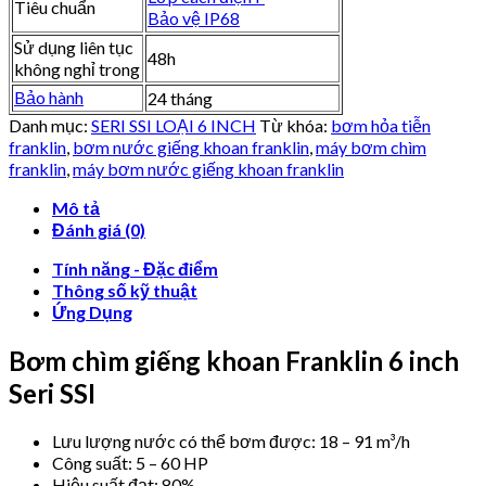
Tiêu chuẩn
Bảo vệ IP68
Sử dụng liên tục
48h
không nghỉ trong
Bảo hành
24 tháng
Danh mục:
SERI SSI LOẠI 6 INCH
Từ khóa:
bơm hỏa tiễn
franklin
,
bơm nước giếng khoan franklin
,
máy bơm chìm
franklin
,
máy bơm nước giếng khoan franklin
Mô tả
Đánh giá (0)
Tính năng - Đặc điểm
Thông số kỹ thuật
Ứng Dụng
Bơm chìm giếng khoan Franklin 6 inch
Seri SSI
Lưu lượng nước có thể bơm được: 18 – 91 m³/h
Công suất: 5 – 60 HP
Hiệu suất đạt: 80%