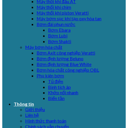
Máy thổi khí đầu AT
Máy thổi khí chìm
Máy thổi khí piston Veratti
Máy bơm sục khí tạo oxy hòa tan
Bơm đài phun nước
Bơm Ebara
Bơm Lubi
Bơm Shakti
Máy bơm hóa chất
Bơm Axit công nghiệp Veratti
Bơm định lượng Beluno
Bơm định lượng Blue White
Bơm hóa chất công nghiệp OBL
Phụ kiên bơm
Tủ điện
Bình tích áp
Khớp nối nhanh
Biến tần
Thông tin
Giới thiệu
Liên hệ
Hình thức thanh toán
Chính sách vận chuyển