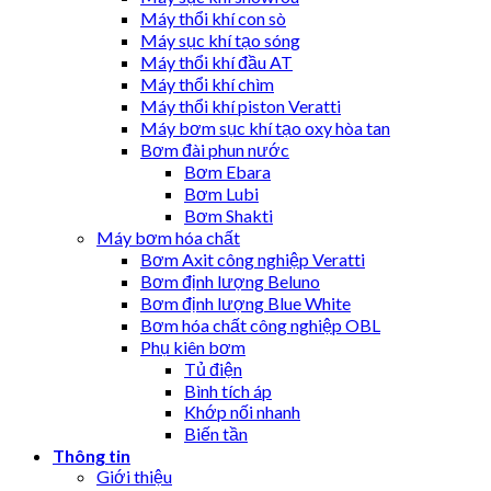
Máy thổi khí con sò
Máy sục khí tạo sóng
Máy thổi khí đầu AT
Máy thổi khí chìm
Máy thổi khí piston Veratti
Máy bơm sục khí tạo oxy hòa tan
Bơm đài phun nước
Bơm Ebara
Bơm Lubi
Bơm Shakti
Máy bơm hóa chất
Bơm Axit công nghiệp Veratti
Bơm định lượng Beluno
Bơm định lượng Blue White
Bơm hóa chất công nghiệp OBL
Phụ kiên bơm
Tủ điện
Bình tích áp
Khớp nối nhanh
Biến tần
Thông tin
Giới thiệu