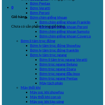
Bơm Pentax
0
Bơm Veratti
Bơm Peroni
Giỏ hàng
Bơm chìm giếng khoan
Bơm chìm giếng khoan Franklin
Chưa có sản phẩm trong giỏ hàng.
Bơm chìm giếng khoan Peroni
Bơm chìm giếng khoan Sumoto
Bơm chìm giếng khoan Coverco
Bơm li tâm trục đứng
Bơm ly tâm trục đứng Showfou
Bơm ly tâm trục đứng franklin
Bơm ly tâm trục ngang
Bơm li tâm trục ngang Veratti
Bơm trục ngang Beluno
Bơm trục ngang Ebara
Bơm trục ngang đầu inox
Bơm trục ngang Pentax
Máy tách phân
Máy thổi khí
Máy sục khí showfou
Máy thổi khí con sò
Máy sục khí tạo sóng