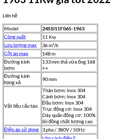
Liên hệ
Model
24SSI11F065-1963
Công suất
11 Kw
Lưu lượng max
36 m³/h
Cột áp max
148 m
Đường kính
133 mm thả vừa ống 168
bơm
++
Đường kính
90 mm
họng xả
Thân bơm: Inox 304
Cánh bơm: Inox 304
Đầu bơm: Inox 304
Vật liệu cấu tạo
Trục động cơ: Inox 304
Dây quấn động cơ: 100%
lõi đồng chất lượng cao
Điện áp sử dụng
3 pha / 380V / 50Hz
Lớp cách điện F