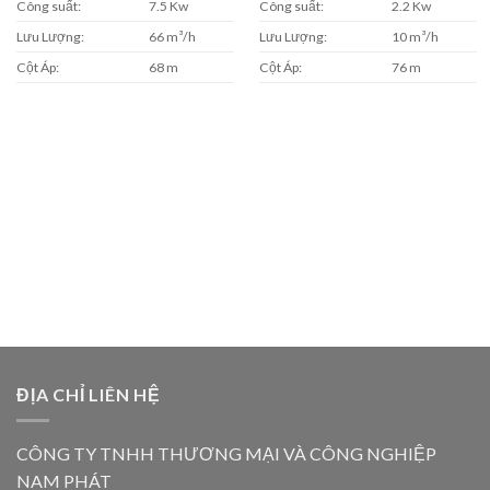
Công suất:
7.5 Kw
Công suất:
2.2 Kw
Lưu Lượng:
66 m³/h
Lưu Lượng:
10 m³/h
Cột Áp:
68 m
Cột Áp:
76 m
ĐỊA CHỈ LIÊN HỆ
CÔNG TY TNHH THƯƠNG MẠI VÀ CÔNG NGHIỆP
NAM PHÁT