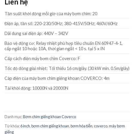
Liên hệ
Tần suất khởi động mỗi giờ của máy bơm chìm: 20
Điện áp, tần số: 220-230/50Hz; 380-415V/50Hz; 460V/60Hz
Dãi dung sai điện áp: 440V – 342V
Bảo vệ động cơ: Relay nhiệt phù hợp tiêu chuẩn EN 60947-4-1,
cấp ngắt 10 hoặc 10A, thời gian ngắt < 10 s. tại 5 x IN
Cấp cách điện máy bơm chìm Coverco: F
Tốc độ dòng giải nhiệt: Tối thiểu 16 cm/giây. (30 kW min. 0.5m/giây)
Cáp điện của máy bơm chìm giếng khoan COVERCO: 4m
Tải khởi động: 10000N và 20000N
Danh mục:
Bơm chìm giếng khoan Coverco
Từ khóa:
6 inch
,
bơm chìm giếng khoan
,
bơm hỏa tiễn
,
coverco
,
máy bơm
giếng