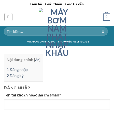
Skip
||
||
Liên hệ
Giới thiệu
Góc tư vấn
to
content
0
MR.NAM: 0978272297
MR.NGHĨA: 0916450328
Nội dung chính
[
Ẩn
]
1
Đăng nhập
2
Đăng ký
ĐĂNG NHẬP
Tên tài khoản hoặc địa chỉ email
*