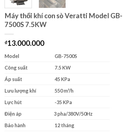
Máy thổi khí con sò Veratti Model GB-
7500S 7.5KW
13.000.000
₫
Model
GB-7500S
Công suất
7.5 KW
Áp suất
45 KPa
Lưu lượng khí
550 m³/h
Lực hút
-35 KPa
Điện áp
3 pha/380V/50Hz
Bảo hành
12 tháng