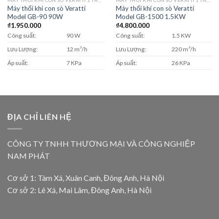
Máy thổi khí con sò Veratti
Máy thổi khí con sò Veratti
Model GB-90 90W
Model GB-1500 1.5KW
₫
1.950.000
₫
4.800.000
Công suất:
90 W
Công suất:
1.5 KW
Lưu Lượng:
12 m³/h
Lưu Lượng:
220 m³/h
Áp suất:
7 KPa
Áp suất:
26 KPa
ĐỊA CHỈ LIÊN HỆ
CÔNG TY TNHH THƯƠNG MẠI VÀ CÔNG NGHIỆP
NAM PHÁT
Cơ sở 1: Tàm Xá, Xuân Canh, Đông Anh, Hà Nội
Cơ sở 2: Lê Xá, Mai Lâm, Đông Anh, Hà Nội