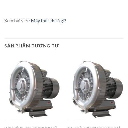
Xem bài viết:
Máy thổi khí là gì?
SẢN PHẨM TƯƠNG TỰ
MÁY THỔI KHÍ CON SÒ VERATTI 1 TẦNG CÁNH
MÁY THỔI KHÍ CON SÒ VERATTI 1 TẦNG CÁNH