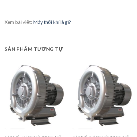
Xem bài viết:
Máy thổi khí là gì?
SẢN PHẨM TƯƠNG TỰ
MÁY THỔI KHÍ CON SÒ VERATTI 1 TẦNG CÁNH
MÁY THỔI KHÍ CON SÒ VERATTI 1 TẦNG CÁNH