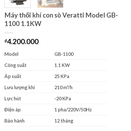
Máy thổi khí con sò Veratti Model GB-
1100 1.1KW
4.200.000
₫
Model
GB-1100
Công suất
1.1 KW
Áp suất
25 KPa
Lưu lượng khí
210 m³/h
Lực hút
-20 KPa
Điện áp
1 pha/220V/50Hz
Bảo hành
12 tháng