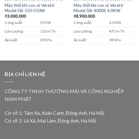
Máy thổi khí con sò Veratti
Máy thổi khí con sò Veratti
Model GB-550 550W
Model GB-4000S 4.0KW
₫
3.000.000
₫
8.900.000
Công suất:
550 W
Công suất:
4.0 KW
Lưu Lượng:
110 m³/h
Lưu Lượng:
475 m³/h
Áp suất:
20 KPa
Áp suất:
38 KPa
ĐỊA CHỈ LIÊN HỆ
CÔNG TY TNHH THƯƠNG MẠI VÀ CÔNG NGHIỆP
NAM PHÁT
Cơ sở 1: Tàm Xá, Xuân Canh, Đông Anh, Hà Nội
Cơ sở 2: Lê Xá, Mai Lâm, Đông Anh, Hà Nội