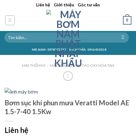
Skip
||
||
Liên hệ
Giới thiệu
Góc tư vấn
to
content
0
MR.NAM: 0978272297
MR.NGHĨA: 0916450328
MÁY THỔI KHÍ
MÁY BƠM SỤC KHÍ TẠO OXY HÒA TAN
/
Bơm sục khí phun mưa Veratti Model AE
1.5-7-40 1.5Kw
Liên hệ