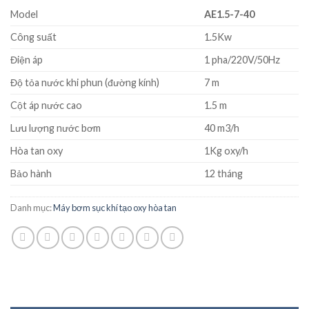
Model
AE1.5-7-40
Công suất
1.5Kw
Điện áp
1 pha/220V/50Hz
Độ tỏa nước khi phun (đường kính)
7 m
Cột áp nước cao
1.5 m
Lưu lượng nước bơm
40 m3/h
Hòa tan oxy
1Kg oxy/h
Bảo hành
12 tháng
Danh mục:
Máy bơm sục khí tạo oxy hòa tan