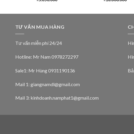
TƯ VẤN MUA HÀNG
CH
Tư vấn miễn phí 24/24
Hì
Hotline: Mr Nam
0978272297
Hì
Sale1: Mr Hùng 0931190136
Bả
Mail 1:
giangnamdl@gmail.com
Mail 3:
kinhdoanh.namphat1@gmail.com