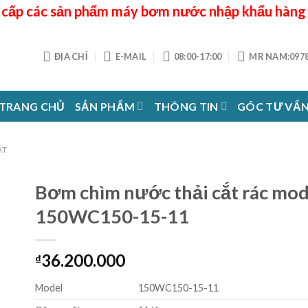
cấp các sản phẩm máy bơm nước nhập khẩu hàng
ĐỊA CHỈ
E-MAIL
08:00-17:00
MR NAM:0978
TRANG CHỦ
SẢN PHẨM
THÔNG TIN
GÓC TƯ VẤ
ẮT
Bơm chìm nước thải cắt rác mod
150WC150-15-11
36.200.000
₫
Model
150WC150-15-11