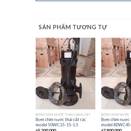
SẢN PHẨM TƯƠNG TỰ
BƠM CHÌM NƯỚC THẢI CÁNH CẮT
BƠM CHÌM NƯỚC 
Bơm chìm nước thải cắt rác
Bơm chìm nước t
model 50WC15-15-1.5
model 80WC45-
₫
5.200.000
₫
7.800.000