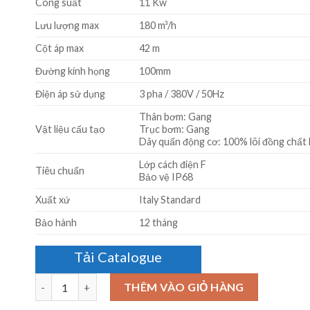
Công suất
11 Kw
Lưu lượng max
180 m³/h
Cột áp max
42 m
Đường kính họng
100mm
Điện áp sử dụng
3 pha / 380V / 50Hz
Thân bơm: Gang
Vật liệu cấu tạo
Trục bơm: Gang
Dây quấn động cơ: 100% lõi đồng chất
Lớp cách điện F
Tiêu chuẩn
Bảo vệ IP68
Xuất xứ
Italy Standard
Bảo hành
12 tháng
Tải Catalogue
Số lượng
THÊM VÀO GIỎ HÀNG