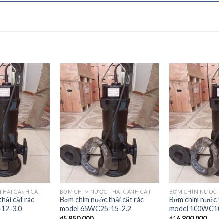
THẢI CÁNH CẮT
BƠM CHÌM NƯỚC THẢI CÁNH CẮT
BƠM CHÌM NƯỚC 
hải cắt rác
Bơm chìm nước thải cắt rác
Bơm chìm nước t
12-3.0
model 65WC25-15-2.2
model 100WC10
₫
5.850.000
₫
16.800.000