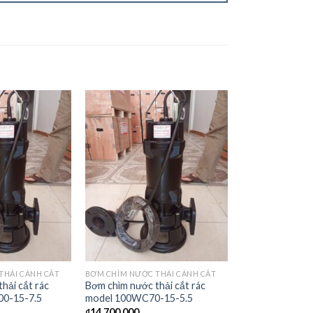
THẢI CÁNH CẮT
BƠM CHÌM NƯỚC THẢI CÁNH CẮT
hải cắt rác
Bơm chìm nước thải cắt rác
0-15-7.5
model 100WC70-15-5.5
₫
14.700.000