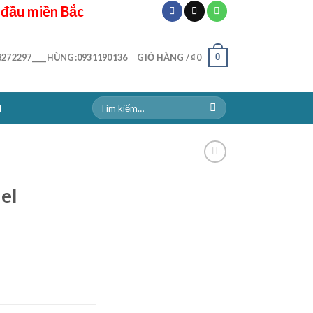
 đầu miền Bắc
0
272297____HÙNG:0931190136
GIỎ HÀNG /
₫
0
N
el