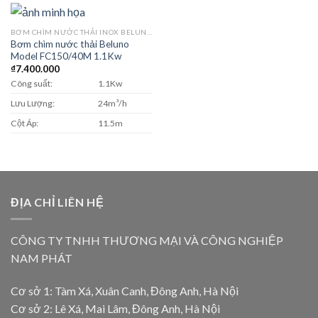
BƠM CHÌM NƯỚC THẢI INOX BELUNO MODEL FC
Bơm chìm nước thải Beluno
Model FC150/40M 1.1Kw
₫
7.400.000
Công suất:
1.1Kw
Lưu Lượng:
24m³/h
Cột Áp:
11.5m
ĐỊA CHỈ LIÊN HỆ
CÔNG TY TNHH THƯƠNG MẠI VÀ CÔNG NGHIỆP
NAM PHÁT
Cơ sở 1: Tàm Xá, Xuân Canh, Đông Anh, Hà Nội
Cơ sở 2: Lê Xá, Mai Lâm, Đông Anh, Hà Nội