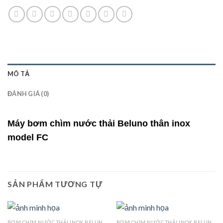
MÔ TẢ
ĐÁNH GIÁ (0)
Máy bơm chìm nước thải Beluno thân inox
model FC
SẢN PHẨM TƯƠNG TỰ
BƠM CHÌM NƯỚC THẢI INOX BELUNO MODEL FC
BƠM CHÌM NƯỚC THẢI INOX BELUNO MODEL FC