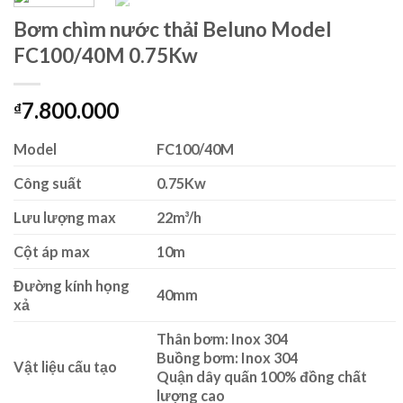
Bơm chìm nước thải Beluno Model
FC100/40M 0.75Kw
7.800.000
₫
Model
FC100/40M
Công suất
0.75Kw
Lưu lượng max
22m³/h
Cột áp max
10m
Đường kính họng
40mm
xả
Thân bơm: Inox 304
Buồng bơm: Inox 304
Vật liệu cấu tạo
Quận dây quấn 100% đồng chất
lượng cao