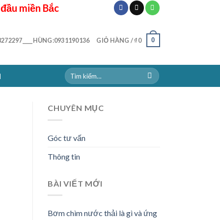
 đầu miền Bắc
0
272297____HÙNG:0931190136
GIỎ HÀNG /
₫
0
N
CHUYÊN MỤC
Góc tư vấn
Thông tin
BÀI VIẾT MỚI
Bơm chìm nước thải là gì và ứng