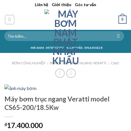
Skip
||
||
Liên hệ
Giới thiệu
Góc tư vấn
to
content
0
MR.NAM: 0978272297
MR.NGHĨA: 0916450328
BƠM CÔNG NGHIỆP
BƠM LI TÂM TRỤC NGANG VERATTI
CS65
/
/
Máy bơm trục ngang Veratti model
CS65-200/18.5Kw
17.400.000
₫