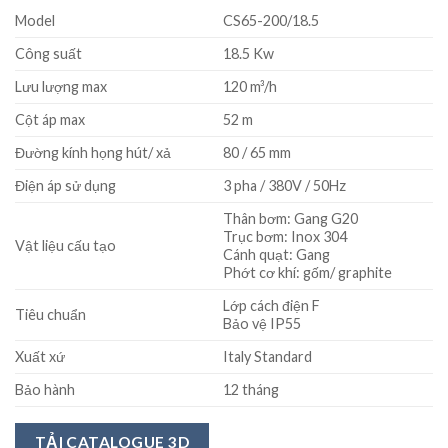
Model
CS65-200/18.5
Công suất
18.5 Kw
Lưu lượng max
120 m³/h
Cột áp max
52 m
Đường kính họng hút/ xả
80 / 65 mm
Điện áp sử dụng
3 pha / 380V / 50Hz
Thân bơm: Gang G20
Trục bơm: Inox 304
Vật liệu cấu tạo
Cánh quạt: Gang
Phớt cơ khí: gốm/ graphite
Lớp cách điện F
Tiêu chuẩn
Bảo vệ IP55
Xuất xứ
Italy Standard
Bảo hành
12 tháng
TẢI CATALOGUE 3D